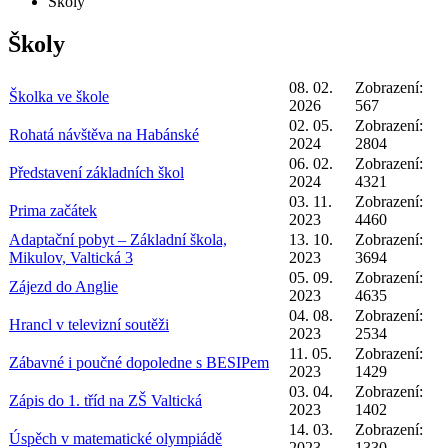
Školy
Školy
08. 02.
Zobrazení:
Školka ve škole
2026
567
02. 05.
Zobrazení:
Rohatá návštěva na Habánské
2024
2804
06. 02.
Zobrazení:
Představení základních škol
2024
4321
03. 11.
Zobrazení:
Prima začátek
2023
4460
Adaptační pobyt – Základní škola,
13. 10.
Zobrazení:
Mikulov, Valtická 3
2023
3694
05. 09.
Zobrazení:
Zájezd do Anglie
2023
4635
04. 08.
Zobrazení:
Hrancl v televizní soutěži
2023
2534
11. 05.
Zobrazení:
Zábavné i poučné dopoledne s BESIPem
2023
1429
03. 04.
Zobrazení:
Zápis do 1. tříd na ZŠ Valtická
2023
1402
14. 03.
Zobrazení:
Úspěch v matematické olympiádě
2023
1330