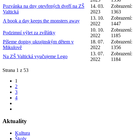
Pozvánka na dny otevřených dveří na ZŠ
14. 03.
Zobrazení:
Valtická
2023
1363
13. 10.
Zobrazení:
A book a day keeps the monsters away
2022
1447
10. 10.
Zobrazení:
Podzimní výlet za zvířátky
2022
1185
Píšeme dopisy ukrajinským dětem v
18. 07.
Zobrazení:
Mikulově
2022
1356
13. 07.
Zobrazení:
Na ZŠ Valtická vyučujeme Lego
2022
1184
Strana 1 z 53
1
2
3
4
Aktuality
Kultura
Školy