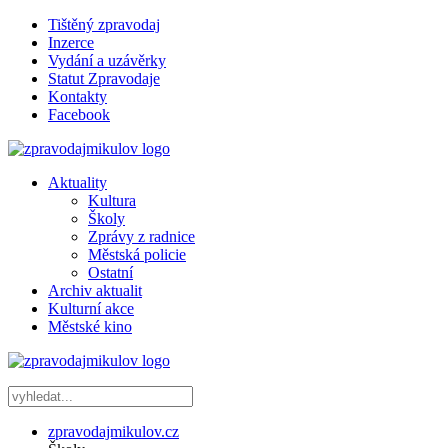
Tištěný zpravodaj
Inzerce
Vydání a uzávěrky
Statut Zpravodaje
Kontakty
Facebook
Aktuality
Kultura
Školy
Zprávy z radnice
Městská policie
Ostatní
Archiv aktualit
Kulturní akce
Městské kino
zpravodajmikulov.cz