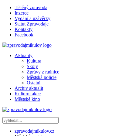
Tištěný zpravodaj
Inzerce
Vydání a uzávěrky
Statut Zpravodaje
Kontakty
Facebook
Aktuality
Kultura
Školy
Zprávy z radnice
Městská policie
Ostatní
Archiv aktualit
Kulturní akce
Městské kino
zpravodajmikulov.cz