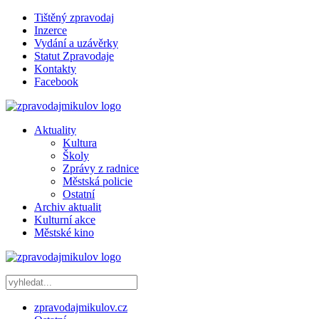
Tištěný zpravodaj
Inzerce
Vydání a uzávěrky
Statut Zpravodaje
Kontakty
Facebook
Aktuality
Kultura
Školy
Zprávy z radnice
Městská policie
Ostatní
Archiv aktualit
Kulturní akce
Městské kino
zpravodajmikulov.cz