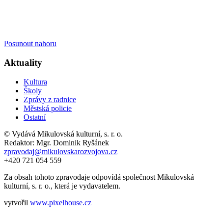
Posunout nahoru
Aktuality
Kultura
Školy
Zprávy z radnice
Městská policie
Ostatní
© Vydává Mikulovská kulturní, s. r. o.
Redaktor: Mgr. Dominik Ryšánek
zpravodaj@mikulovskarozvojova.cz
+420 721 054 559
Za obsah tohoto zpravodaje odpovídá společnost Mikulovská
kulturní, s. r. o., která je vydavatelem.
vytvořil
www.pixelhouse.cz