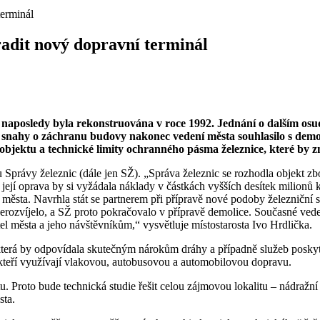
erminál
adit nový dopravní terminál
a naposledy byla rekonstruována v roce 1992. Jednání o dalším osu
 snahy o záchranu budovy nakonec vedení města souhlasilo s demoli
ektu a technické limity ochranného pásma železnice, které by zna
Správy železnic (dále jen SŽ). „Správa železnic se rozhodla objekt zbo
 její oprava by si vyžádala náklady v částkách vyšších desítek milion
ěsta. Navrhla stát se partnerem při přípravě nové podoby železniční s
nerozvíjelo, a SŽ proto pokračovalo v přípravě demolice. Současné vede
l města a jeho návštěvníkům,“ vysvětluje místostarosta Ivo Hrdlička.
 která by odpovídala skutečným nárokům dráhy a případně služeb posky
, kteří využívají vlakovou, autobusovou a automobilovou dopravu.
. Proto bude technická studie řešit celou zájmovou lokalitu – nádražní
sta.