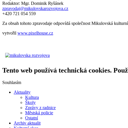
Redaktor: Mgr. Dominik Ryšánek
zpravodaj@mikulovskarozvojova.cz
+420 721 054 559
Za obsah tohoto zpravodaje odpovídá společnost Mikulovská kulturní, s
vytvořil
www.pixelhouse.cz
Tento web používá technická cookies. Použ
Souhlasím
Aktuality
Kultura
Školy
Zprávy z radnice
Městská policie
Ostatní
Archiv aktualit