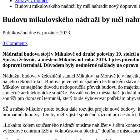
Zprávy z radnice
Budovu mikulovského nádraží by měl nahradit nový dopravní t
Budovu mikulovského nádraží by měl nahr
Publikováno dne
6. prosinec 2023
.
0 Comments
Nádražní budova stojí v Mikulově od druhé poloviny 19. století 
Správa železnic, a městem Mikulov od roku 2019. I přes původní
dopravní terminál. Důvodem byly neúměrné náklady na opravu obj
Nádražní budova v železniční stanici Mikulov na Moravě je v majetku 
na jeho rekonstrukci. Budova je ve velmi špatném technickém stavu a
Mikulov ze stejného důvodu nedoporučila převzít budovu do majetku m
společné architektonické soutěže. Bývalé vedení města další jednání 
soutěži pro dopravní terminál, který bude vyhovovat potřebám obyvate
SŽ a město Mikulov proto budou dále rozvíjet projekt nové budovy,
hromadné dopravy. Ten by měl zajistit společné zázemí pro cestující
„Lokalitu kolem současného nádraží musíme nahlížet v širším kontextu
výjezdové centrum IZS a volnočasovou plochu,“ doplňuje místostaro