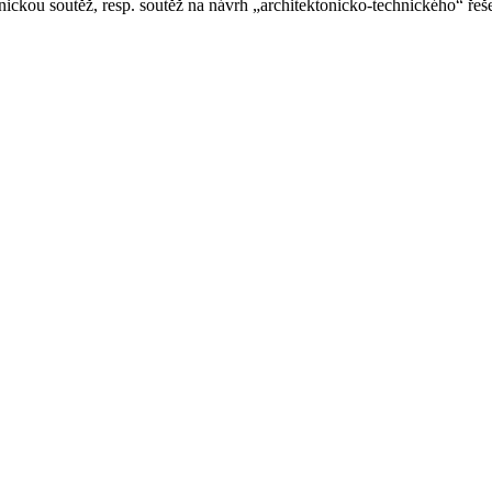
nickou soutěž, resp. soutěž na návrh „architektonicko-technického“ ř