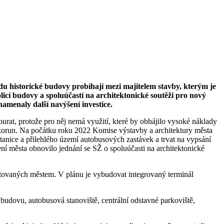
du historické budovy probíhají mezi majitelem stavby, kterým je
cí budovy a spoluúčastí na architektonické soutěži pro nový
menaly další navýšení investice.
urat, protože pro něj nemá využití, které by obhájilo vysoké náklady
ů korun. Na počátku roku 2022 Komise výstavby a architektury města
tanice a přilehlého území autobusových zastávek a trvat na vypsání
ní města obnovilo jednání se SŽ o spoluúčasti na architektonické
tovaných městem. V plánu je vybudovat integrovaný terminál
 budovu, autobusová stanoviště, centrální odstavné parkoviště,