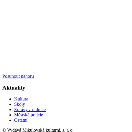
Posunout nahoru
Aktuality
Kultura
Školy
Zprávy z radnice
Městská policie
Ostatní
© Vydává Mikulovská kulturní, s. r. o.