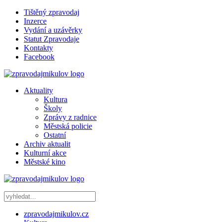
Tištěný zpravodaj
Inzerce
Vydání a uzávěrky
Statut Zpravodaje
Kontakty
Facebook
Aktuality
Kultura
Školy
Zprávy z radnice
Městská policie
Ostatní
Archiv aktualit
Kulturní akce
Městské kino
zpravodajmikulov.cz